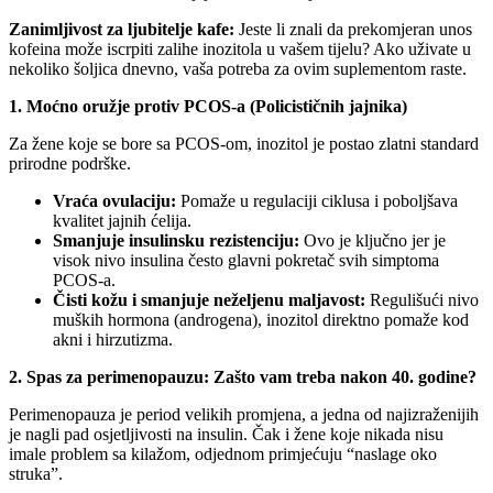
Zanimljivost za ljubitelje kafe:
Jeste li znali da prekomjeran unos
kofeina može iscrpiti zalihe inozitola u vašem tijelu? Ako uživate u
nekoliko šoljica dnevno, vaša potreba za ovim suplementom raste.
1. Moćno oružje protiv PCOS-a (Policističnih jajnika)
Za žene koje se bore sa PCOS-om, inozitol je postao zlatni standard
prirodne podrške.
Vraća ovulaciju:
Pomaže u regulaciji ciklusa i poboljšava
kvalitet jajnih ćelija.
Smanjuje insulinsku rezistenciju:
Ovo je ključno jer je
visok nivo insulina često glavni pokretač svih simptoma
PCOS-a.
Čisti kožu i smanjuje neželjenu maljavost:
Regulišući nivo
muških hormona (androgena), inozitol direktno pomaže kod
akni i hirzutizma.
2. Spas za perimenopauzu: Zašto vam treba nakon 40. godine?
Perimenopauza je period velikih promjena, a jedna od najizraženijih
je nagli pad osjetljivosti na insulin. Čak i žene koje nikada nisu
imale problem sa kilažom, odjednom primjećuju “naslage oko
struka”.