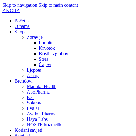
Skip to navigation
Skip to main content
AKCIJA
Početna
O nama
Shop
Zdravlje
Imunitet
Krvotok
Kosti i zglobovi
Stres
Čajevi
Ljepota
Akcija
Brendovi
Manuka Health
AboPharma
Kal
Solaray
Evalar
Avalon Pharma
Haya Labs
NOSTE kozmetika
Korisni savjeti
Kontakt