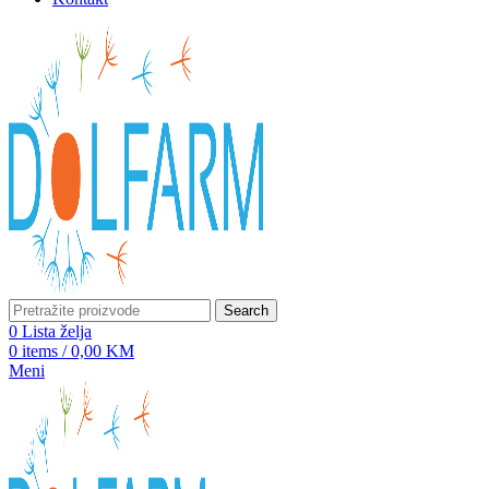
Search
0
Lista želja
0
items
/
0,00
KM
Meni