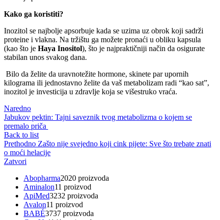
Kako ga koristiti?
Inozitol se najbolje apsorbuje kada se uzima uz obrok koji sadrži
proteine i vlakna. Na tržištu ga možete pronaći u obliku kapsula
(kao što je
Haya Inositol
), što je najpraktičniji način da osigurate
stabilan unos svakog dana.
Bilo da želite da uravnotežite hormone, skinete par upornih
kilograma ili jednostavno želite da vaš metabolizam radi “kao sat”,
inozitol je investicija u zdravlje koja se višestruko vraća.
Naredno
Jabukov pektin: Tajni saveznik tvog metabolizma o kojem se
premalo priča
Back to list
Prethodno
Zašto nije svejedno koji cink pijete: Sve što trebate znati
o moći helacije
Zatvori
Abopharma
20
20 proizvoda
Aminalon
1
1 proizvod
ApiMed
32
32 proizvoda
Avalon
1
1 proizvod
BABÉ
37
37 proizvoda