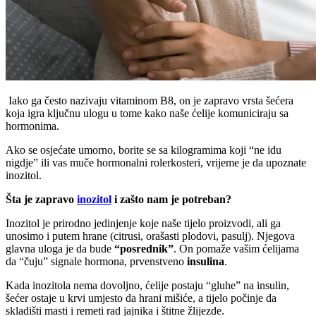
Iako ga često nazivaju vitaminom B8, on je zapravo vrsta šećera
koja igra ključnu ulogu u tome kako naše ćelije komuniciraju sa
hormonima.
Ako se osjećate umorno, borite se sa kilogramima koji “ne idu
nigdje” ili vas muče hormonalni rolerkosteri, vrijeme je da upoznate
inozitol.
Šta je zapravo
inozitol
i zašto nam je potreban?
Inozitol je prirodno jedinjenje koje naše tijelo proizvodi, ali ga
unosimo i putem hrane (citrusi, orašasti plodovi, pasulj). Njegova
glavna uloga je da bude
“posrednik”
. On pomaže vašim ćelijama
da “čuju” signale hormona, prvenstveno
insulina
.
Kada inozitola nema dovoljno, ćelije postaju “gluhe” na insulin,
šećer ostaje u krvi umjesto da hrani mišiće, a tijelo počinje da
skladišti masti i remeti rad jajnika i štitne žlijezde.