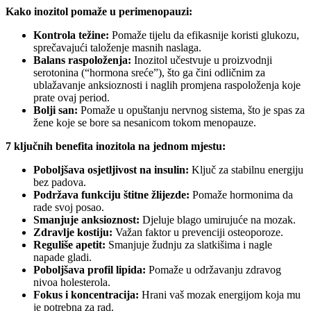
Kako inozitol pomaže u perimenopauzi:
Kontrola težine:
Pomaže tijelu da efikasnije koristi glukozu,
sprečavajući taloženje masnih naslaga.
Balans raspoloženja:
Inozitol učestvuje u proizvodnji
serotonina (“hormona sreće”), što ga čini odličnim za
ublažavanje anksioznosti i naglih promjena raspoloženja koje
prate ovaj period.
Bolji san:
Pomaže u opuštanju nervnog sistema, što je spas za
žene koje se bore sa nesanicom tokom menopauze.
7 ključnih benefita inozitola na jednom mjestu:
Poboljšava osjetljivost na insulin:
Ključ za stabilnu energiju
bez padova.
Podržava funkciju štitne žlijezde:
Pomaže hormonima da
rade svoj posao.
Smanjuje anksioznost:
Djeluje blago umirujuće na mozak.
Zdravlje kostiju:
Važan faktor u prevenciji osteoporoze.
Reguliše apetit:
Smanjuje žudnju za slatkišima i nagle
napade gladi.
Poboljšava profil lipida:
Pomaže u održavanju zdravog
nivoa holesterola.
Fokus i koncentracija:
Hrani vaš mozak energijom koja mu
je potrebna za rad.