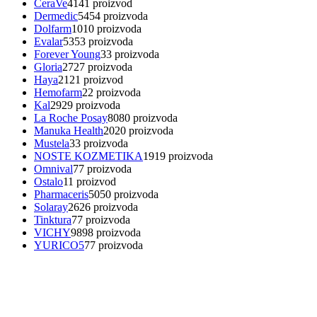
CeraVe
41
41 proizvod
Dermedic
54
54 proizvoda
Dolfarm
10
10 proizvoda
Evalar
53
53 proizvoda
Forever Young
3
3 proizvoda
Gloria
27
27 proizvoda
Haya
21
21 proizvod
Hemofarm
2
2 proizvoda
Kal
29
29 proizvoda
La Roche Posay
80
80 proizvoda
Manuka Health
20
20 proizvoda
Mustela
3
3 proizvoda
NOSTE KOZMETIKA
19
19 proizvoda
Omnival
7
7 proizvoda
Ostalo
1
1 proizvod
Pharmaceris
50
50 proizvoda
Solaray
26
26 proizvoda
Tinktura
7
7 proizvoda
VICHY
98
98 proizvoda
YURICO5
7
7 proizvoda