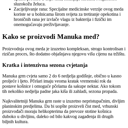
sluzokožu želuca.
Zacijeljivanje rana: Specijalne medicinske verzije ovog meda
koriste se u bolnicama širom svijeta za tretiranje opekotina i
hroničnih rana jer izvlače vlagu iz bakterija i fizički im
onemogućavaju preživljavanje.
Kako se proizvodi Manuka med?
Proizvodnja ovog meda je izuzetno kompleksan, strogo kontrolisan i
rizičan proces, što dodatno objašnjava njegovu višu cijenu na tržištu.
Kratka i intenzivna sezona cvjetanja
Manuka grm cvjeta samo 2 do 6 nedjelja godišnje, obično u kasno
proljeće i ljeto. Pčelari imaju veoma kratak vremenski rok da
postave košnice i omoguće pčelama da sakupe nektar. Ako tokom
tih nekoliko nedjelja padne jaka kiša ili zahladi, sezona propada.
Najkvalitetniji Manuka grm raste u izuzetno nepristupačnim, divljim
planinskim predjelima. Da bi uopšte proizveli čist med, vrhunski
proizvođači moraju helikopterima da prevoze stotine košnica
duboko u divljinu, daleko od bilo kakvog zagađenja ili drugih
biljnih kultura.