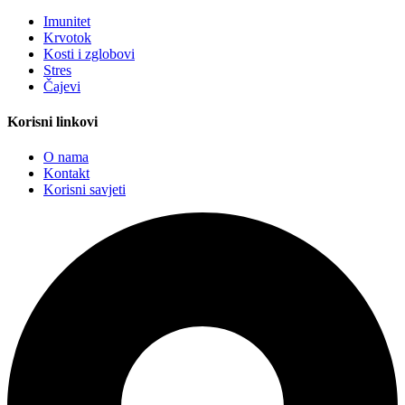
Imunitet
Krvotok
Kosti i zglobovi
Stres
Čajevi
Korisni linkovi
O nama
Kontakt
Korisni savjeti