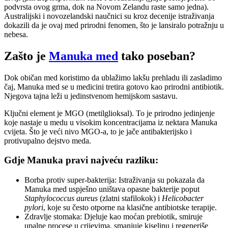
podvrsta ovog grma, dok na Novom Zelandu raste samo jedna).
Australijski i novozelandski naučnici su kroz decenije istraživanja
dokazili da je ovaj med prirodni fenomen, što je lansiralo potražnju u
nebesa.
Zašto je
Manuka med
tako poseban?
Dok običan med koristimo da ublažimo lakšu prehladu ili zasladimo
čaj, Manuka med se u medicini tretira gotovo kao prirodni antibiotik.
Njegova tajna leži u jedinstvenom hemijskom sastavu.
Ključni element je MGO (metilglioksal). To je prirodno jedinjenje
koje nastaje u medu u visokim koncentracijama iz nektara Manuka
cvijeta. Što je veći nivo MGO-a, to je jače antibakterijsko i
protivupalno dejstvo meda.
Gdje Manuka pravi najveću razliku:
Borba protiv super-bakterija: Istraživanja su pokazala da
Manuka med uspješno uništava opasne bakterije poput
Staphylococcus aureus
(zlatni stafilokok) i
Helicobacter
pylori
, koje su često otporne na klasične antibiotske terapije.
Zdravlje stomaka: Djeluje kao moćan prebiotik, smiruje
upalne procese u crijevima, smanjuje kiselinu i regeneriše