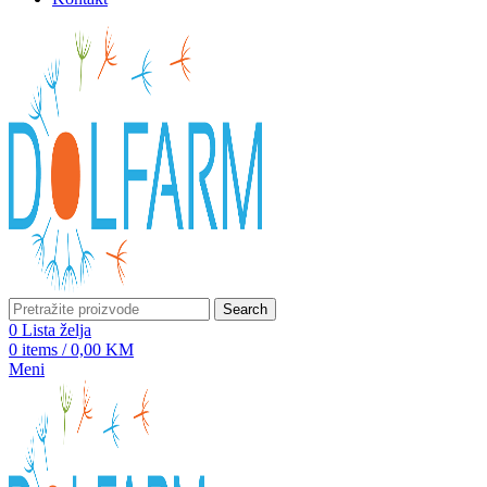
Search
0
Lista želja
0
items
/
0,00
KM
Meni