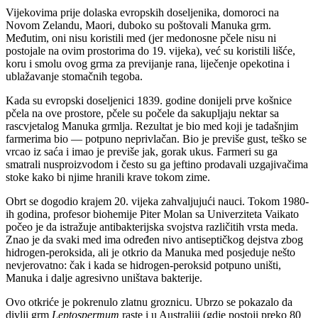
Vijekovima prije dolaska evropskih doseljenika, domoroci na
Novom Zelandu, Maori, duboko su poštovali Manuka grm.
Međutim, oni nisu koristili med (jer medonosne pčele nisu ni
postojale na ovim prostorima do 19. vijeka), već su koristili lišće,
koru i smolu ovog grma za previjanje rana, liječenje opekotina i
ublažavanje stomačnih tegoba.
Kada su evropski doseljenici 1839. godine donijeli prve košnice
pčela na ove prostore, pčele su počele da sakupljaju nektar sa
rascvjetalog Manuka grmlja. Rezultat je bio med koji je tadašnjim
farmerima bio — potpuno neprivlačan. Bio je previše gust, teško se
vrcao iz saća i imao je previše jak, gorak ukus. Farmeri su ga
smatrali nusproizvodom i često su ga jeftino prodavali uzgajivačima
stoke kako bi njime hranili krave tokom zime.
Obrt se dogodio krajem 20. vijeka zahvaljujući nauci. Tokom 1980-
ih godina, profesor biohemije Piter Molan sa Univerziteta Vaikato
počeo je da istražuje antibakterijska svojstva različitih vrsta meda.
Znao je da svaki med ima određen nivo antiseptičkog dejstva zbog
hidrogen-peroksida, ali je otkrio da Manuka med posjeduje nešto
nevjerovatno: čak i kada se hidrogen-peroksid potpuno uništi,
Manuka i dalje agresivno uništava bakterije.
Ovo otkriće je pokrenulo zlatnu groznicu. Ubrzo se pokazalo da
divlji grm
Leptospermum
raste i u Australiji (gdje postoji preko 80