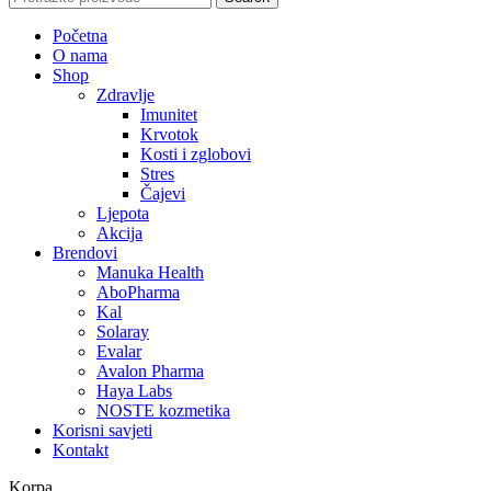
Početna
O nama
Shop
Zdravlje
Imunitet
Krvotok
Kosti i zglobovi
Stres
Čajevi
Ljepota
Akcija
Brendovi
Manuka Health
AboPharma
Kal
Solaray
Evalar
Avalon Pharma
Haya Labs
NOSTE kozmetika
Korisni savjeti
Kontakt
Korpa