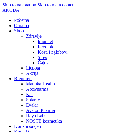
Skip to navigation
Skip to main content
AKCIJA
Početna
O nama
Shop
Zdravlje
Imunitet
Krvotok
Kosti i zglobovi
Stres
Čajevi
Ljepota
Akcija
Brendovi
Manuka Health
AboPharma
Kal
Solaray
Evalar
Avalon Pharma
Haya Labs
NOSTE kozmetika
Korisni savjeti
Kontakt