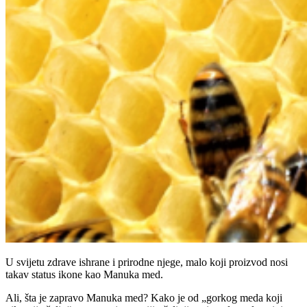
U svijetu zdrave ishrane i prirodne njege, malo koji proizvod nosi
takav status ikone kao Manuka med.
Ali, šta je zapravo Manuka med? Kako je od „gorkog meda koji