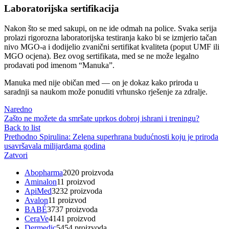
Laboratorijska sertifikacija
Nakon što se med sakupi, on ne ide odmah na police. Svaka serija
prolazi rigorozna laboratorijska testiranja kako bi se izmjerio tačan
nivo MGO-a i dodijelio zvanični sertifikat kvaliteta (poput UMF ili
MGO ocjena). Bez ovog sertifikata, med se ne može legalno
prodavati pod imenom “Manuka”.
Manuka med nije običan med — on je dokaz kako priroda u
saradnji sa naukom može ponuditi vrhunsko rješenje za zdralje.
Naredno
Zašto ne možete da smršate uprkos dobroj ishrani i treningu?
Back to list
Prethodno
Spirulina: Zelena superhrana budućnosti koju je priroda
usavršavala milijardama godina
Zatvori
Abopharma
20
20 proizvoda
Aminalon
1
1 proizvod
ApiMed
32
32 proizvoda
Avalon
1
1 proizvod
BABÉ
37
37 proizvoda
CeraVe
41
41 proizvod
Dermedic
54
54 proizvoda