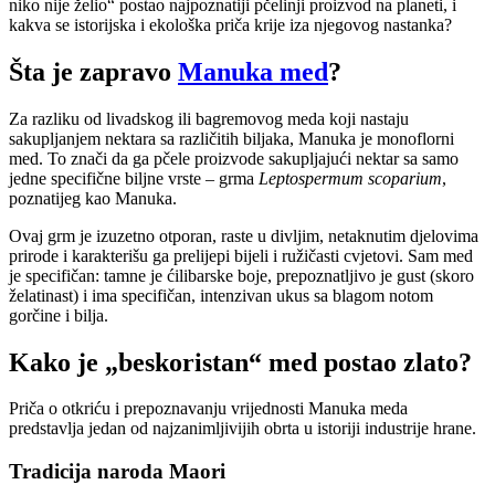
niko nije želio“ postao najpoznatiji pčelinji proizvod na planeti, i
kakva se istorijska i ekološka priča krije iza njegovog nastanka?
Šta je zapravo
Manuka med
?
Za razliku od livadskog ili bagremovog meda koji nastaju
sakupljanjem nektara sa različitih biljaka, Manuka je monoflorni
med. To znači da ga pčele proizvode sakupljajući nektar sa samo
jedne specifične biljne vrste – grma
Leptospermum scoparium
,
poznatijeg kao Manuka.
Ovaj grm je izuzetno otporan, raste u divljim, netaknutim djelovima
prirode i karakterišu ga prelijepi bijeli i ružičasti cvjetovi. Sam med
je specifičan: tamne je ćilibarske boje, prepoznatljivo je gust (skoro
želatinast) i ima specifičan, intenzivan ukus sa blagom notom
gorčine i bilja.
Kako je „beskoristan“ med postao zlato?
Priča o otkriću i prepoznavanju vrijednosti Manuka meda
predstavlja jedan od najzanimljivijih obrta u istoriji industrije hrane.
Tradicija naroda Maori