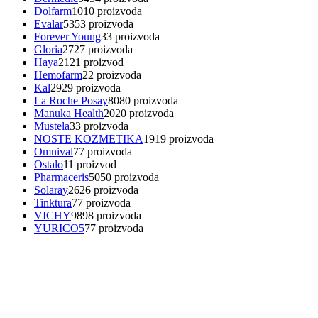
Dolfarm
10
10 proizvoda
Evalar
53
53 proizvoda
Forever Young
3
3 proizvoda
Gloria
27
27 proizvoda
Haya
21
21 proizvod
Hemofarm
2
2 proizvoda
Kal
29
29 proizvoda
La Roche Posay
80
80 proizvoda
Manuka Health
20
20 proizvoda
Mustela
3
3 proizvoda
NOSTE KOZMETIKA
19
19 proizvoda
Omnival
7
7 proizvoda
Ostalo
1
1 proizvod
Pharmaceris
50
50 proizvoda
Solaray
26
26 proizvoda
Tinktura
7
7 proizvoda
VICHY
98
98 proizvoda
YURICO5
7
7 proizvoda